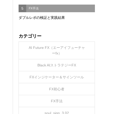
5
FX手法
ダブルレポの検証と実践結果
カテゴリー
AI Future FX（エーアイフューチャ
ーfx）
Black AIストラテジーFX
FXインジケーター＆サインツール
FX初心者
FX手法
soul_sign_3.02