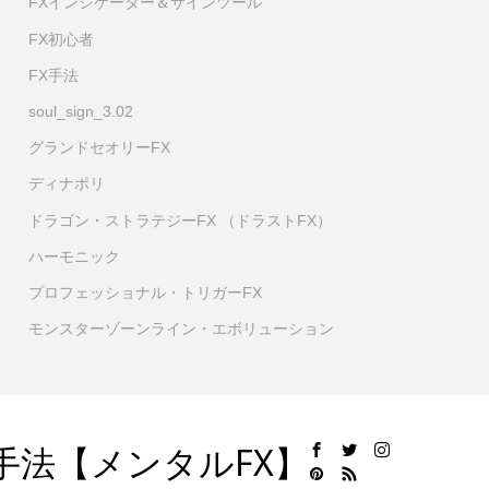
FXインジケーター＆サインツール
FX初心者
FX手法
soul_sign_3.02
グランドセオリーFX
ディナポリ
ドラゴン・ストラテジーFX （ドラストFX）
ハーモニック
プロフェッショナル・トリガーFX
モンスターゾーンライン・エボリューション
手法【メンタルFX】