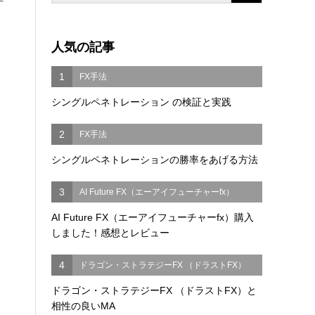
人気の記事
1
FX手法
シングルペネトレーション の検証と実践
2
FX手法
シングルペネトレーションの勝率をあげる方法
3
AI Future FX（エーアイフューチャーfx）
AI Future FX（エーアイフューチャーfx）購入
しました！感想とレビュー
4
ドラゴン・ストラテジーFX （ドラストFX）
ドラゴン・ストラテジーFX （ドラストFX）と
相性の良いMA