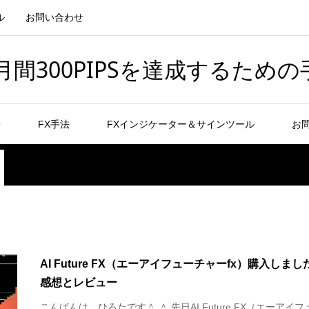
ル
お問い合わせ
間300PIPSを達成するための
者
FX手法
FXインジケーター＆サインツール
お
AI Future FX（エーアイフューチャーfx）購入しまし
感想とレビュー
こんばんは、ひろたです＾ ＾ 先日AI Future FX（エーアイフ