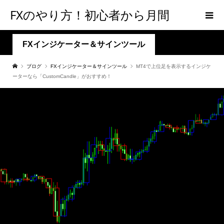
FXのやり方！初心者から月間
300PIPSを達成するための手法
FXインジケーター＆サインツール
ブログ
FXインジケーター＆サインツール
MT4で上位足を表示するインジケ
【メンタルFX】
ーターなら「CustomCandle」がおすすめ！