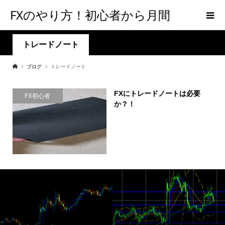
FXのやり方！初心者から月間
300PIPSを達成するための手法
トレードノート
ブログ
トレードノート
【メンタルFX】
FXにトレードノートは必要
FX初心者
か？！