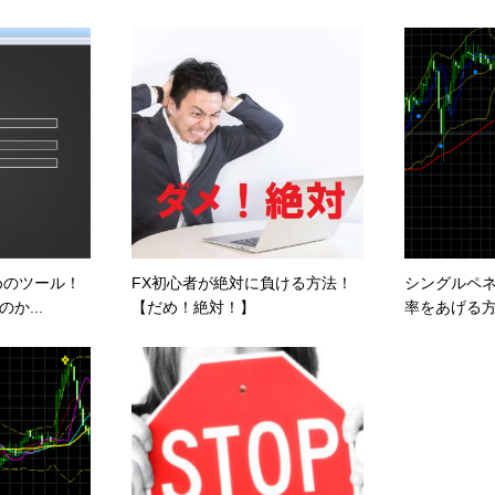
めのツール！
FX初心者が絶対に負ける方法！
シングルペ
か...
【だめ！絶対！】
率をあげる