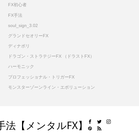
FX初心者
FX手法
soul_sign_3.02
グランドセオリーFX
ディナポリ
ドラゴン・ストラテジーFX （ドラストFX）
ハーモニック
プロフェッショナル・トリガーFX
モンスターゾーンライン・エボリューション
手法【メンタルFX】