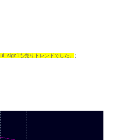
l_sign1も売りトレンドでした。
）