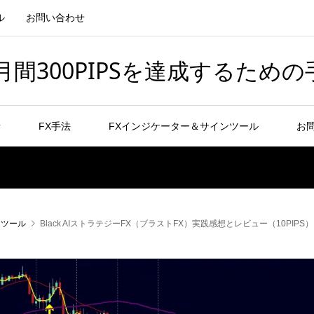
ル
お問い合わせ
間300PIPSを達成するための
者
FX手法
FXインジケーター＆サインツール
お
ンツール
Black AIストラテジーFX（ブラストFX）実践感想とレビュー（10PIPS）