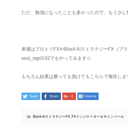
ただ、勉強になったことも多かったので、もう少し
来週はプロトリFXやBlack AIストラテジーFX
soul_sign3.02でもやってみます☆
もちろん結果は勝っても負けてもこちらで報告しま
Tweet
Share
+1
Hatena
Black AIストラテジーFX
,
FXインジケーター＆サインツール