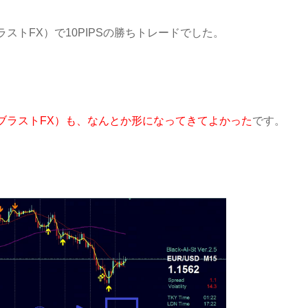
ブラストFX）で10PIPSの勝ちトレードでした。
FX（ブラストFX）も、なんとか形になってきてよかった
です。