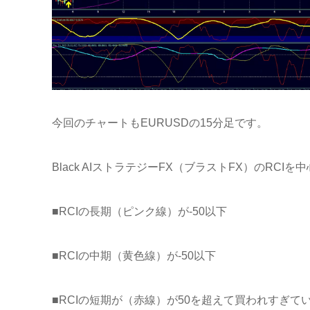
今回のチャートもEURUSDの15分足です。
Black AIストラテジーFX（ブラストFX）のRC
■RCIの長期（ピンク線）が-50以下
■RCIの中期（黄色線）が-50以下
■RCIの短期が（赤線）が50を超えて買われすぎて