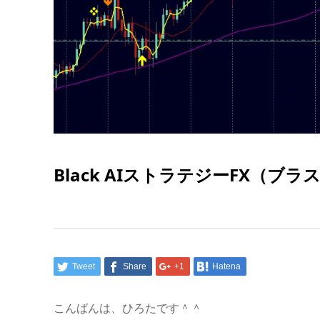
Black AIストラテジーFX（ブラ
Tweet
Share
+1
Hatena
こんばんは、ひろたです＾＾