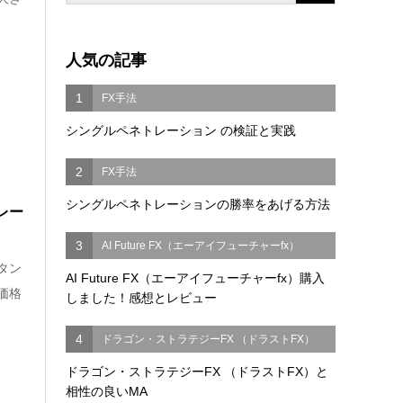
人気の記事
1
FX手法
シングルペネトレーション の検証と実践
2
FX手法
シングルペネトレーションの勝率をあげる方法
レー
3
AI Future FX（エーアイフューチャーfx）
タン
AI Future FX（エーアイフューチャーfx）購入
価格
しました！感想とレビュー
4
ドラゴン・ストラテジーFX （ドラストFX）
ドラゴン・ストラテジーFX （ドラストFX）と
相性の良いMA