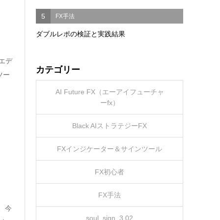
5
FX手法
ダブルレポの検証と実践結果
エデ
カテゴリー
ツー
AI Future FX（エーアイフューチャ
ーfx）
Black AIストラテジーFX
FXインジケーター＆サインツール
FX初心者
FX手法
、今
soul_sign_3.02