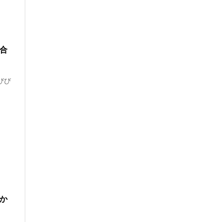
合
びび
か