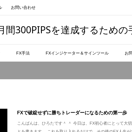
ル
お問い合わせ
間300PIPSを達成するための
者
FX手法
FXインジケーター＆サインツール
お
FXで破綻せずに勝ちトレーダーになるための第一歩
こんばんは、ひろたです＾ ＾ 今日は、FX初心者にとって大
とを書きます。 これを取り入れるだけで、その後のFX人生が