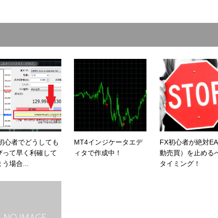
X初心者でどうしても
MT4インジケータエデ
FX初心者が絶対E
びって早く利確して
ィタで作成中！
動売買）を止める
う場合...
タイミング！