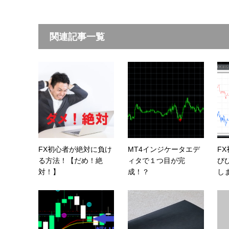
関連記事一覧
FX初心者が絶対に負け
MT4インジケータエデ
F
る方法！【だめ！絶
ィタで１つ目が完
び
対！】
成！？
しま