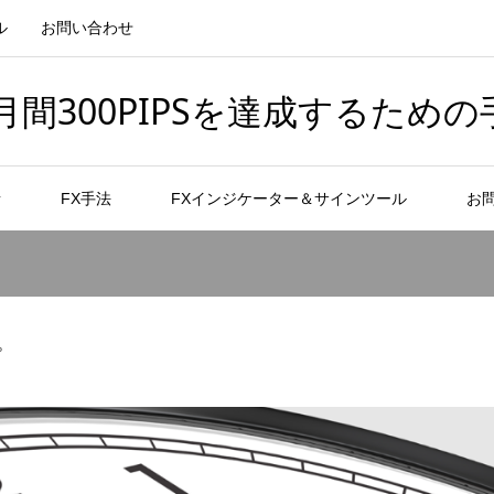
ル
お問い合わせ
間300PIPSを達成するための
者
FX手法
FXインジケーター＆サインツール
お
？