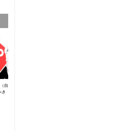
A（自
べき