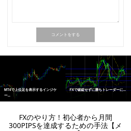
MT4で上位足を表示するインジケ
FXで破綻せずに勝ちトレーダーに...
ー...
FXのやり方！初心者から月間
300PIPSを達成するための手法【メ