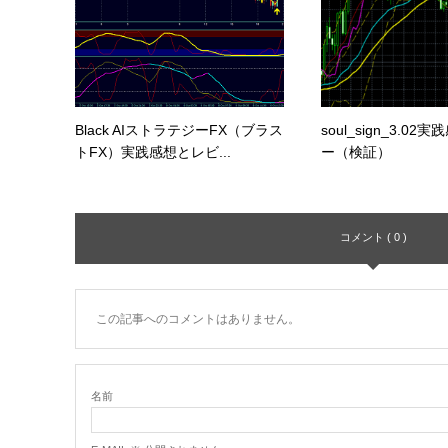
Black AIストラテジーFX（ブラス
soul_sign_3.0
トFX）実践感想とレビ...
ー（検証）
コメント ( 0 )
この記事へのコメントはありません。
名前