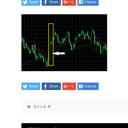
Tweet
Share
+1
Hatena
Tweet
Share
+1
Hatena
コメント:
0