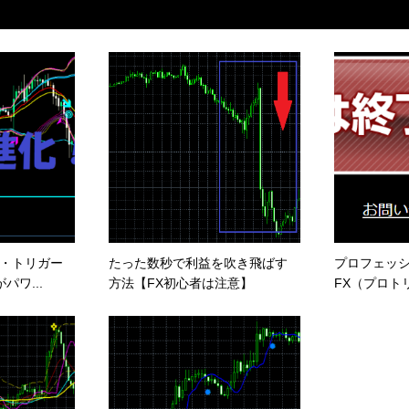
・トリガー
たった数秒で利益を吹き飛ばす
プロフェッ
パワ...
方法【FX初心者は注意】
FX（プロトリ