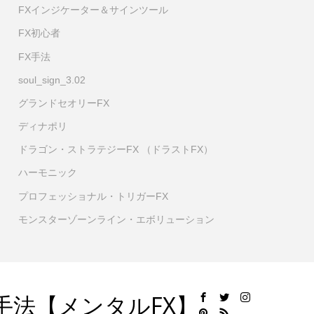
FXインジケーター＆サインツール
FX初心者
FX手法
soul_sign_3.02
グランドセオリーFX
ディナポリ
ドラゴン・ストラテジーFX （ドラストFX）
ハーモニック
プロフェッショナル・トリガーFX
モンスターゾーンライン・エボリューション
手法【メンタルFX】