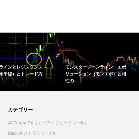
ラインとレジスタンス
モンスターゾーンライン・エボ
水平線）とトレード方
リューション（モンエボ）と相
性の...
カテゴリー
AI Future FX（エーアイフューチャーfx）
Black AIストラテジーFX