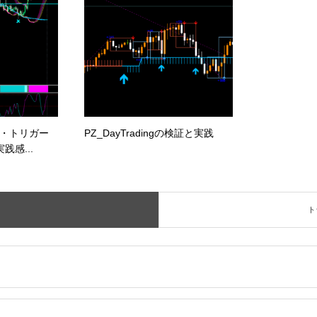
・トリガー
PZ_DayTradingの検証と実践
践感...
ト