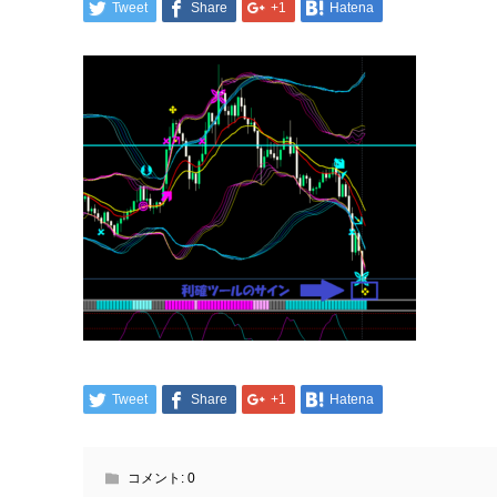
Tweet
Share
+1
Hatena
Tweet
Share
+1
Hatena
コメント:
0