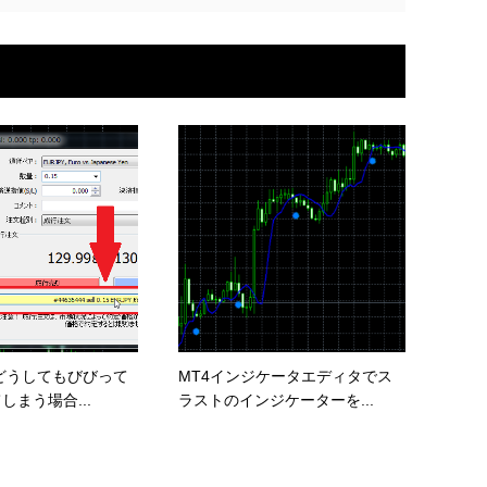
どうしてもびびって
MT4インジケータエディタでス
しまう場合...
ラストのインジケーターを...