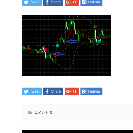
Tweet
Share
+1
Hatena
Tweet
Share
+1
Hatena
コメント:
0