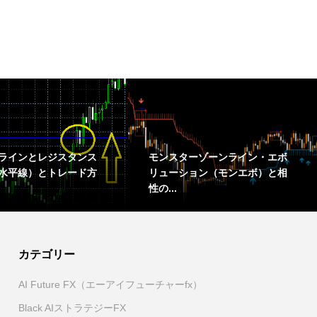
ラインとレジスタンス
モンスターゾーンライン・エボ
水平線）とトレード方
リューション（モンエボ）と相
性の...
カテゴリー
AI Future FX（エーアイフューチャーfx）
Black AIストラテジーFX