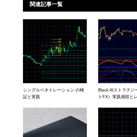
関連記事一覧
シングルペネトレーション の検
Black AIストラテ
証と実践
トFX）実践感想とレビ