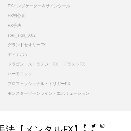
FXインジケーター＆サインツール
FX初心者
FX手法
soul_sign_3.02
グランドセオリーFX
ディナポリ
ドラゴン・ストラテジーFX （ドラストFX）
ハーモニック
プロフェッショナル・トリガーFX
モンスターゾーンライン・エボリューション
手法【メンタルFX】