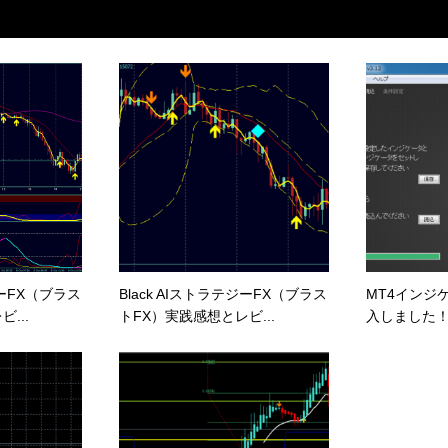
ジーFX（ブラス
Black AIストラテジーFX（ブラス
MT4インジ
...
トFX）実践感想とレビ...
入しました