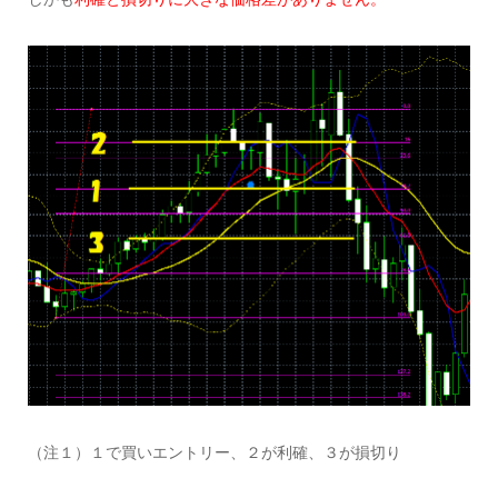
（注１）１で買いエントリー、２が利確、３が損切り