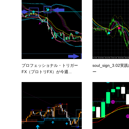
プロフェッショナル・トリガー
soul_sign_3.0
FX（プロトリFX）が今週...
ー