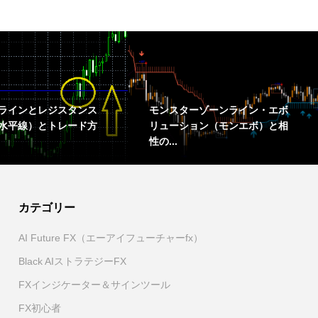
ラインとレジスタンス
モンスターゾーンライン・エボ
水平線）とトレード方
リューション（モンエボ）と相
性の...
カテゴリー
AI Future FX（エーアイフューチャーfx）
Black AIストラテジーFX
FXインジケーター＆サインツール
FX初心者