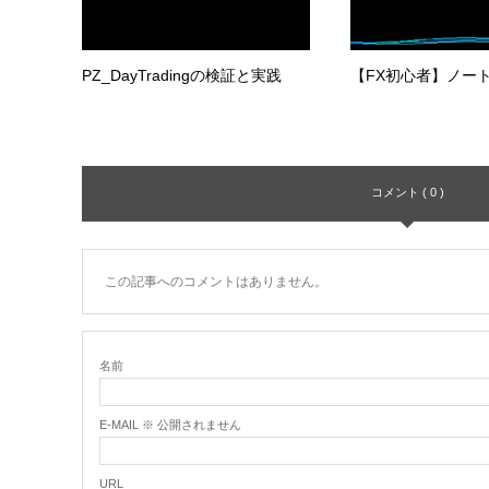
PZ_DayTradingの検証と実践
【FX初心者】ノー
コメント ( 0 )
この記事へのコメントはありません。
名前
E-MAIL ※ 公開されません
URL