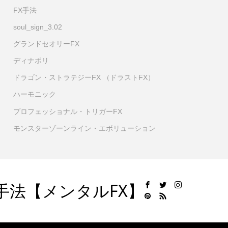
FX手法
soul_sign_3.02
グランドセオリーFX
ディナポリ
ドラゴン・ストラテジーFX （ドラストFX）
ハーモニック
プロフェッショナル・トリガーFX
モンスターゾーンライン・エボリューション
手法【メンタルFX】