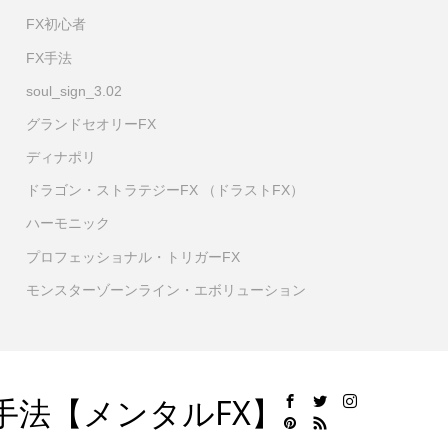
FX初心者
FX手法
soul_sign_3.02
グランドセオリーFX
ディナポリ
ドラゴン・ストラテジーFX （ドラストFX）
ハーモニック
プロフェッショナル・トリガーFX
モンスターゾーンライン・エボリューション
手法【メンタルFX】