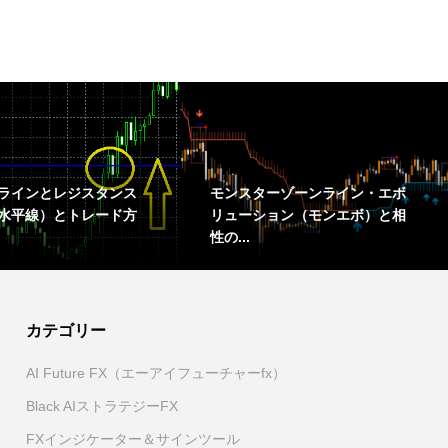
ラインとレジスタンス
モンスターゾーンライン・エボ
水平線）とトレード方
リューション（モンエボ）と相
性の...
カテゴリー
AI Future FX（エーアイフューチャーfx）
Black AIストラテジーFX
FXインジケーター＆サインツール