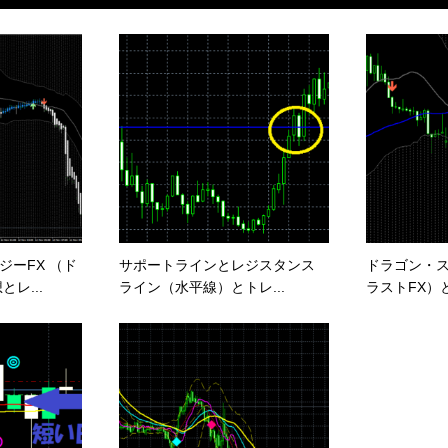
ジーFX （ド
サポートラインとレジスタンス
ドラゴン・ス
レ...
ライン（水平線）とトレ...
ラストFX）