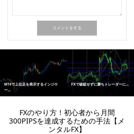
MT4で上位足を表示するインジケ
FXで破綻せずに勝ちトレーダーに...
ー...
FXのやり方！初心者から月間
300PIPSを達成するための手法【メ
ンタルFX】