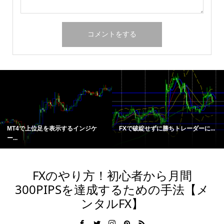
MT4で上位足を表示するインジケ
FXで破綻せずに勝ちトレーダーに...
ー...
FXのやり方！初心者から月間
300PIPSを達成するための手法【メ
ンタルFX】