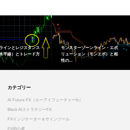
ラインとレジスタンス
モンスターゾーンライン・エボ
水平線）とトレード方
リューション（モンエボ）と相
性の...
カテゴリー
AI Future FX（エーアイフューチャーfx）
Black AIストラテジーFX
FXインジケーター＆サインツール
FX初心者