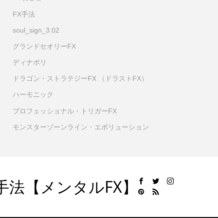
FX手法
soul_sign_3.02
グランドセオリーFX
ディナポリ
ドラゴン・ストラテジーFX （ドラストFX）
ハーモニック
プロフェッショナル・トリガーFX
モンスターゾーンライン・エボリューション
手法【メンタルFX】