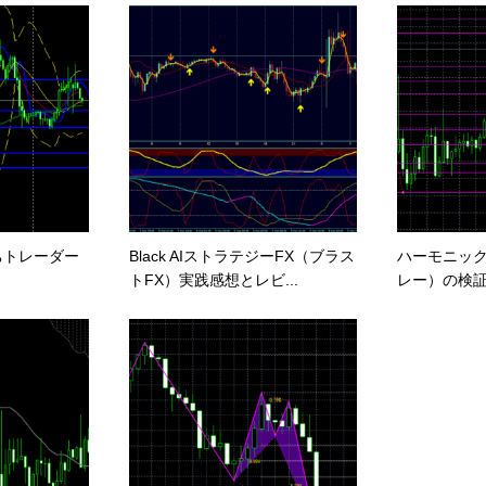
ちトレーダー
Black AIストラテジーFX（ブラス
ハーモニッ
トFX）実践感想とレビ...
レー）の検