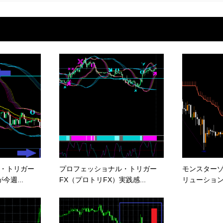
・トリガー
プロフェッショナル・トリガー
モンスター
今週...
FX（プロトリFX）実践感...
リューション