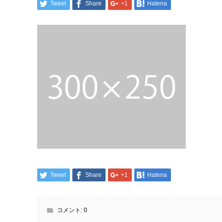
Tweet
Share
+1
Hatena
Tweet
Share
+1
Hatena
コメント:
0