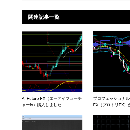
関連記事一覧
AI Future FX（エーアイフューチ
プロフェッショナル
ャーfx）購入しました...
FX（プロトリFX）が